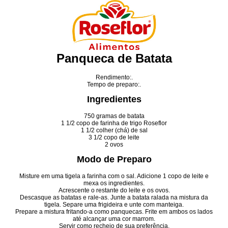
Panqueca de Batata
Rendimento:.
Tempo de preparo:.
Ingredientes
750 gramas de batata
1 1/2 copo de farinha de trigo Roseflor
1 1/2 colher (chá) de sal
3 1/2 copo de leite
2 ovos
Modo de Preparo
Misture em uma tigela a farinha com o sal. Adicione 1 copo de leite e
mexa os ingredientes.
Acrescente o restante do leite e os ovos.
Descasque as batatas e rale-as. Junte a batata ralada na mistura da
tigela. Separe uma frigideira e unte com manteiga.
Prepare a mistura fritando-a como panquecas. Frite em ambos os lados
até alcançar uma cor marrom.
Servir como recheio de sua preferência.