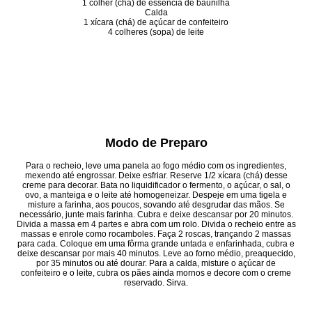
1 colher (chá) de essência de baunilha
Calda
1 xícara (chá) de açúcar de confeiteiro
4 colheres (sopa) de leite
Modo de Preparo
Para o recheio, leve uma panela ao fogo médio com os ingredientes,
mexendo até engrossar. Deixe esfriar. Reserve 1/2 xícara (chá) desse
creme para decorar. Bata no liquidificador o fermento, o açúcar, o sal, o
ovo, a manteiga e o leite até homogeneizar. Despeje em uma tigela e
misture a farinha, aos poucos, sovando até desgrudar das mãos. Se
necessário, junte mais farinha. Cubra e deixe descansar por 20 minutos.
Divida a massa em 4 partes e abra com um rolo. Divida o recheio entre as
massas e enrole como rocamboles. Faça 2 roscas, trançando 2 massas
para cada. Coloque em uma fôrma grande untada e enfarinhada, cubra e
deixe descansar por mais 40 minutos. Leve ao forno médio, preaquecido,
por 35 minutos ou até dourar. Para a calda, misture o açúcar de
confeiteiro e o leite, cubra os pães ainda mornos e decore com o creme
reservado. Sirva.