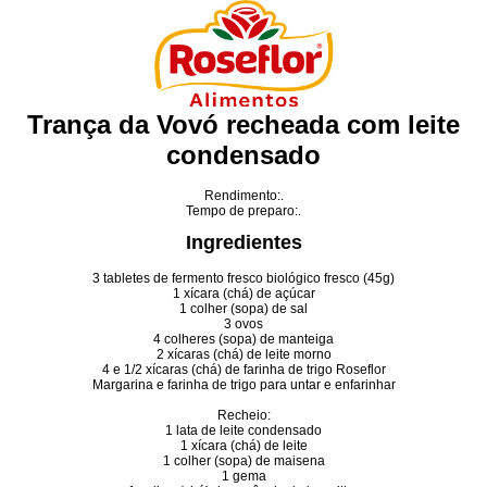
Trança da Vovó recheada com leite
condensado
Rendimento:.
Tempo de preparo:.
Ingredientes
3 tabletes de fermento fresco biológico fresco (45g)
1 xícara (chá) de açúcar
1 colher (sopa) de sal
3 ovos
4 colheres (sopa) de manteiga
2 xícaras (chá) de leite morno
4 e 1/2 xícaras (chá) de farinha de trigo Roseflor
Margarina e farinha de trigo para untar e enfarinhar
Recheio:
1 lata de leite condensado
1 xícara (chá) de leite
1 colher (sopa) de maisena
1 gema