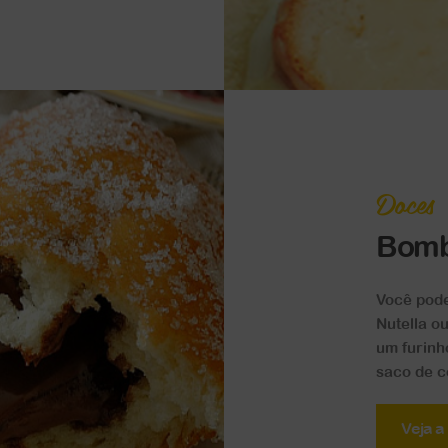
Doces
Bomb
Você pod
Nutella o
um furinh
saco de co
Veja a