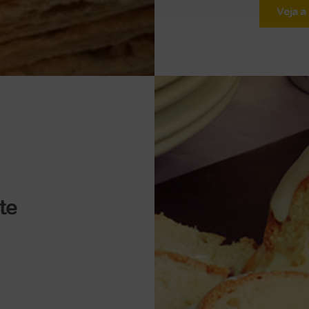
Veja a
te