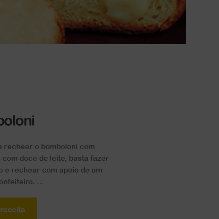
oloni
e rechear o bomboloni com
u com doce de leite, basta fazer
o e rechear com apoio de um
nfeiteiro. ...
 receita