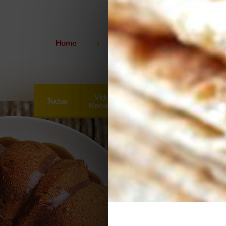
Home
A Roseflor
Produtos
Linha
Doméstica
Vídeo
Todas
Cucas
Doces
Linha
Receitas
Panificação
Linha
Industrial