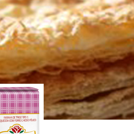
o
Tortas
Salgados
Integral
Dicas