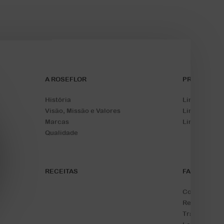
A ROSEFLOR
PRODUTOS
História
Linha Domés
Visão, Missão e Valores
Linha Panifi
Marcas
Linha Industr
Qualidade
RECEITAS
FALE CONO
Contate-nos
Representan
Trabalhe Co