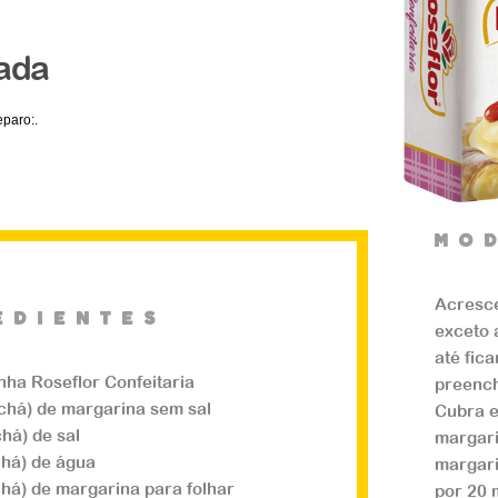
ada
paro:.
mO
Acresce
edientes
exceto 
até fic
inha Roseflor Confeitaria
preench
(chá) de margarina sem sal
Cubra e
chá) de sal
margari
chá) de água
margari
chá) de margarina para folhar
por 20 