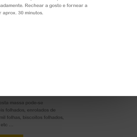
adamente. Rechear a gosto e fornear a
r aprox. 30 minutos.
a Folhada
desta massa pode-se
éis folhados, enrolados de
mil folhas, biscoitos folhados,
etc ...