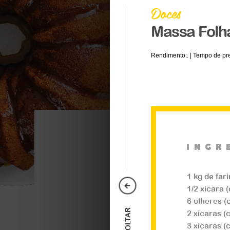
Doces
Massa Folh
Rendimento:. | Tempo de pre
ingr
Doces
1 kg de far
Rocambole
1/2 xícara 
6 olheres (
VOLTAR
2 xícaras (
...
3 xícaras (