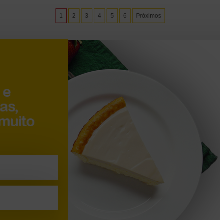
1
2
3
4
5
6
Próximos
 e
as,
 muito