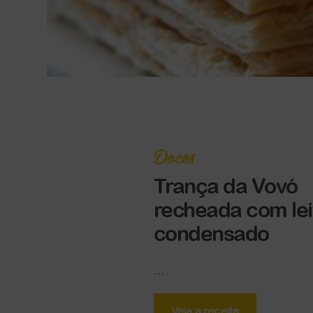
Doces
Trança da Vovó
recheada com lei
condensado
...
Veja a receita