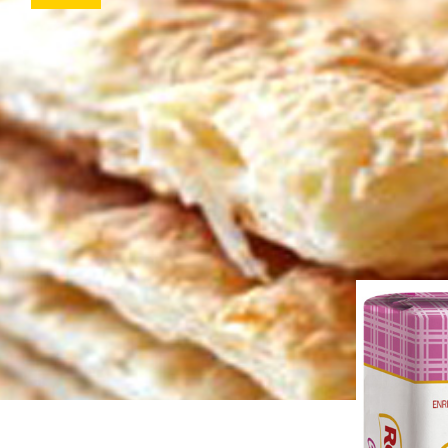
Receitas
Fale Conosc
Coberturas
Massas
Biscoitos
Bolos
Pães
DOces