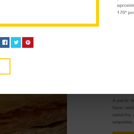
aproxim
170º po
Doces
Mass
A partir 
fazer:ast
salsicha, 
empadas, 