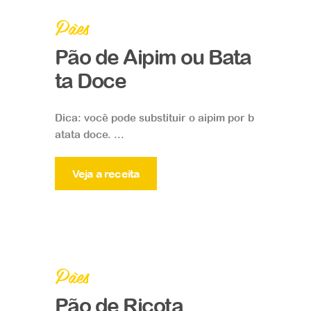
Pães
Pão de Aipim ou Bata
ta Doce
Dica: você pode substituir o aipim por b
atata doce. ...
Veja a receita
Pães
Pão de Ricota