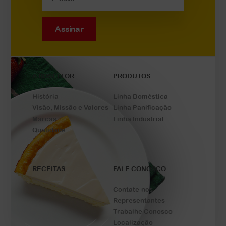
Assinar
A ROSEFLOR
PRODUTOS
História
Linha Doméstica
Visão, Missão e Valores
Linha Panificação
Marcas
Linha Industrial
Qualidade
RECEITAS
FALE CONOSCO
Contate-nos
Representantes
Trabalhe Conosco
Localização