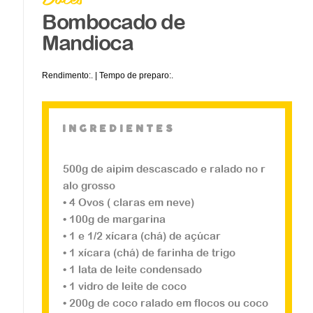
Bombocado de
Mandioca
Rendimento:. | Tempo de preparo:.
ingredientes
500g de aipim descascado e ralado no r
alo grosso
Doces
• 4 Ovos ( claras em neve)
Bomboloni
• 100g de margarina
• 1 e 1/2 xícara (chá) de açúcar
• 1 xícara (chá) de farinha de trigo
Você pode rechear o bomboloni com Nu
• 1 lata de leite condensado
tella ou com doce de leite, basta fazer u
• 1 vidro de leite de coco
m furinho e rechear com apoio de um s
• 200g de coco ralado em flocos ou coco
aco de confeiteiro. ...