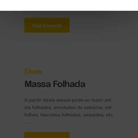
...
Veja a receita
Doces
Massa Folhada
A partir desta massa pode-se fazer:ast
éis folhados, enrolados de salsicha, mil
folhas, biscoitos folhados, empadas, etc
...