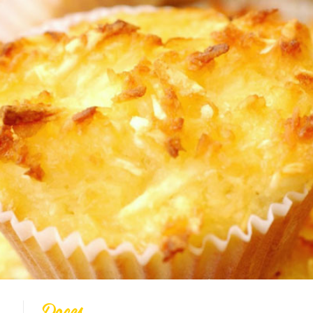
Todas
Vídeo Receitas
Cucas
Doces
Coberturas
Massas
Biscoitos
Bolos
Pães
Tortas
Salgados
Integral
Dicas
DOces
Doces