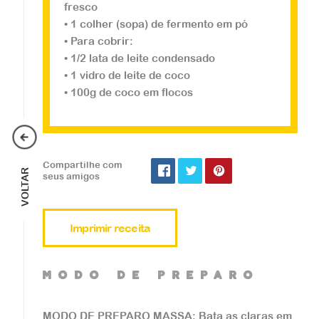
fresco
• 1 colher (sopa) de fermento em pó
Veja a receita
• Para cobrir:
• 1/2 lata de leite condensado
• 1 vidro de leite de coco
• 100g de coco em flocos
Doces
Cupcake de Menta
Compartilhe com
VOLTAR
seus amigos
...
Imprimir receita
Veja a receita
mOdO de preparO
MODO DE PREPARO MASSA: Bata as claras em