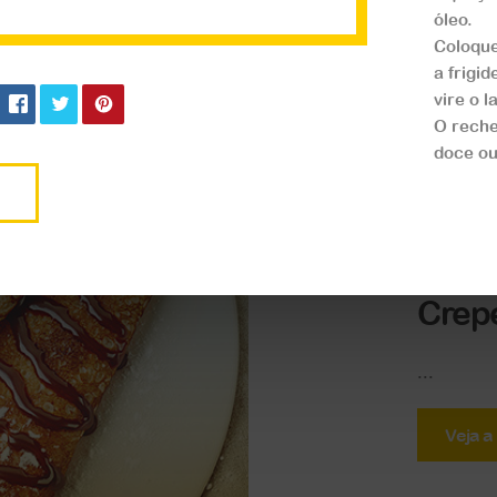
óleo.
Coloque
a frigi
vire o l
O reche
doce ou
Doces
Crep
...
Veja a