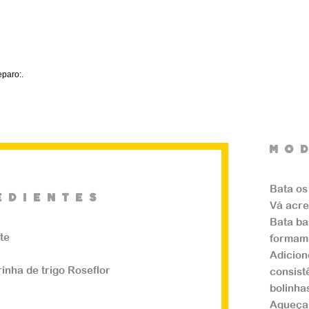
paro:.
mO
Bata os
edientes
Vá acre
Bata ba
ite
formam
eado
Adicion
rinha de trigo Roseflor
consist
bolinha
.
Aqueça 