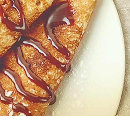
o
Tortas
Salgados
Integral
Dicas