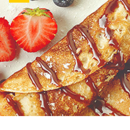
Receitas
Fale Conosc
Coberturas
Massas
Biscoitos
Bolos
Pães
DOces