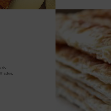
s de
olhados,