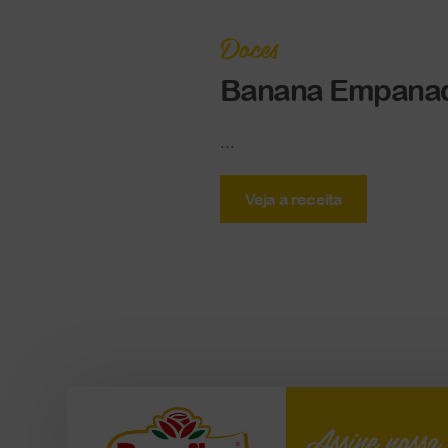
Doces
Banana Empana
...
Veja a receita
Assine nossa