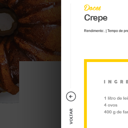
Doces
Crepe
Rendimento:. | Tempo de pre
ingr
Doces
1 litro de le
Rocambole Rech
4 ovos
VOLTAR
400 g de fa
Irresístivel não experimentar! ..