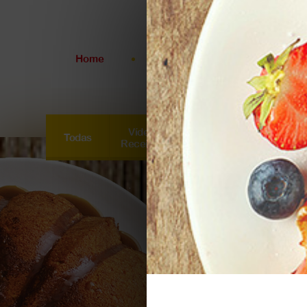
Home
A Roseflor
Produtos
Linha
Doméstica
Vídeo
Todas
Cucas
Doces
Linha
Receitas
Panificação
Linha
Industrial