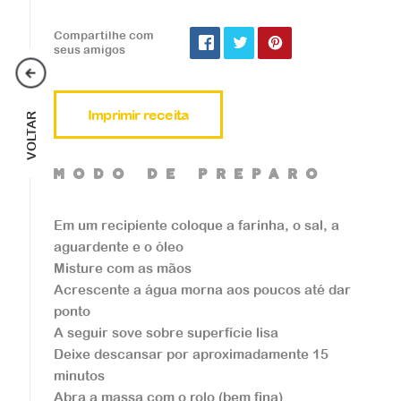
Compartilhe com
seus amigos
Massas
Imprimir receita
VOLTAR
Pasta com la Bottarg
a
mOdO de preparO
...
Em um recipiente coloque a farinha, o sal, a
aguardente e o óleo
Misture com as mãos
Veja a receita
Acrescente a água morna aos poucos até dar
ponto
A seguir sove sobre superfície lisa
Deixe descansar por aproximadamente 15
minutos
Abra a massa com o rolo (bem fina)