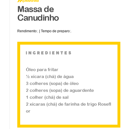
Massa de
Canudinho
Rendimento:. | Tempo de preparo:.
ingredientes
Óleo para fritar
½ xícara (chá) de água
Massas
3 colheres (sopa) de óleo
Massa para Pastel
2 colheres (sopa) de aguardente
1 colher (chá) de sal
2 xícaras (chá) de farinha de trigo Rosefl
...
or
Veja a receita