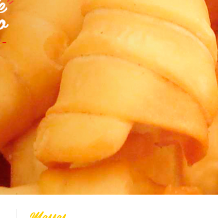
Todas
Vídeo Receitas
Cucas
Doces
Coberturas
Massas
Biscoitos
Bolos
Pães
Tortas
Salgados
Integral
Dicas
Massas
Massas