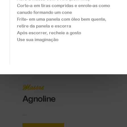
Massas
Corte-a em tiras compridas e enrole-as como
Massa Spaghetti
canudo formando um cone
Frite- em uma panela com óleo bem quente,
retire da panela e escorra
...
Após escorrer, recheie a gosto
Use sua imaginação
Veja a receita
Massas
Agnoline
...