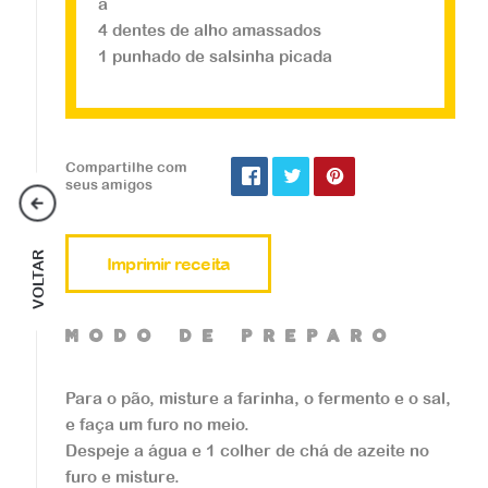
a
4 dentes de alho amassados
1 punhado de salsinha picada
Salgados
Coxinha Fit
Compartilhe com
seus amigos
...
VOLTAR
Imprimir receita
Veja a receita
mOdO de preparO
Para o pão, misture a farinha, o fermento e o sal,
e faça um furo no meio.
Despeje a água e 1 colher de chá de azeite no
Salgados
furo e misture.