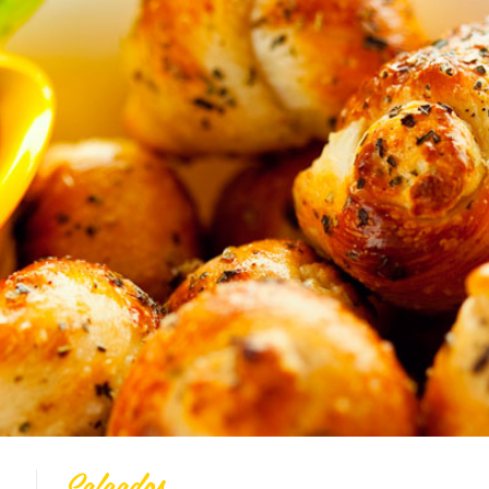
Todas
Vídeo Receitas
Cucas
Doces
Coberturas
Massas
Biscoitos
Bolos
Pães
Tortas
Salgados
Integral
Dicas
SalgadOs
Salgados