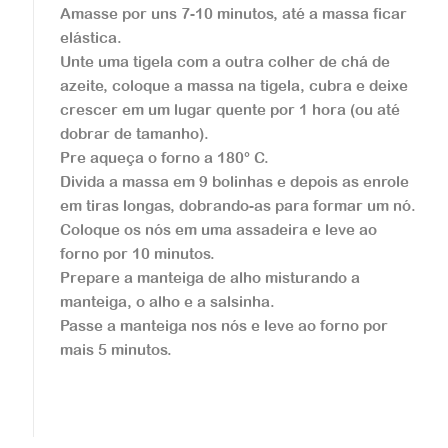
Panqueca de Batata
Amasse por uns 7-10 minutos, até a massa ficar
elástica.
Unte uma tigela com a outra colher de chá de
...
azeite, coloque a massa na tigela, cubra e deixe
crescer em um lugar quente por 1 hora (ou até
Veja a receita
dobrar de tamanho).
Pre aqueça o forno a 180° C.
Divida a massa em 9 bolinhas e depois as enrole
em tiras longas, dobrando-as para formar um nó.
Coloque os nós em uma assadeira e leve ao
forno por 10 minutos.
Salgados
Prepare a manteiga de alho misturando a
manteiga, o alho e a salsinha.
Piroshki
Passe a manteiga nos nós e leve ao forno por
mais 5 minutos.
...
Veja a receita