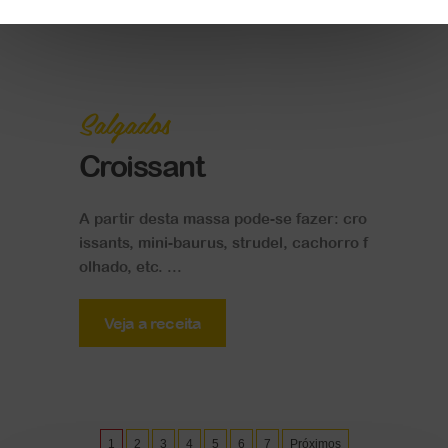
Salgados
Croissant
A partir desta massa pode-se fazer: cro
issants, mini-baurus, strudel, cachorro f
olhado, etc. ...
Veja a receita
1
2
3
4
5
6
7
Próximos