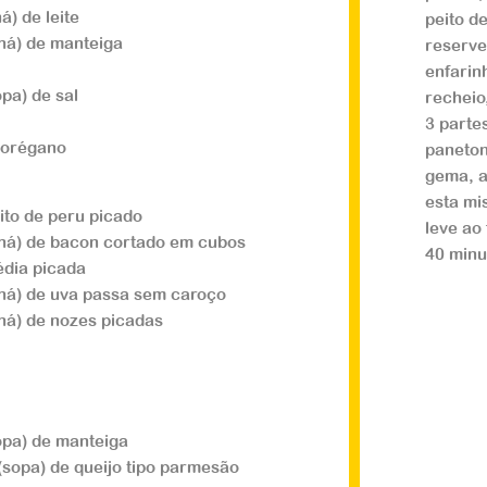
á) de leite
peito d
há) de manteiga
reserve
enfarin
opa) de sal
recheio
3 parte
 orégano
paneton
gema, a
esta mi
ito de peru picado
leve ao
chá) de bacon cortado em cubos
40 minu
Salgad
édia picada
chá) de uva passa sem caroço
Nhoq
há) de nozes picadas
...
Veja a
opa) de manteiga
(sopa) de queijo tipo parmesão