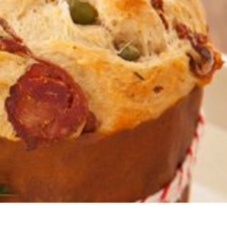
o
Tortas
Salgados
Integral
Dicas