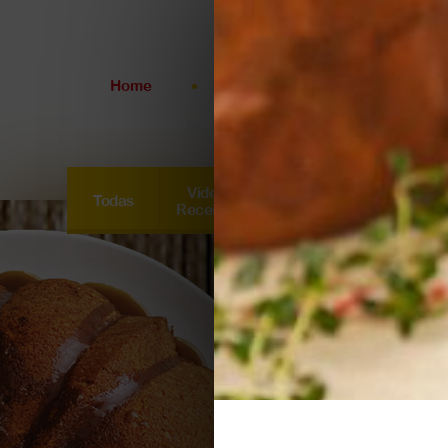
Home
A Roseflor
Produtos
Linha
Doméstica
Vídeo
Todas
Cucas
Doces
Linha
Receitas
Panificação
Linha
Industrial