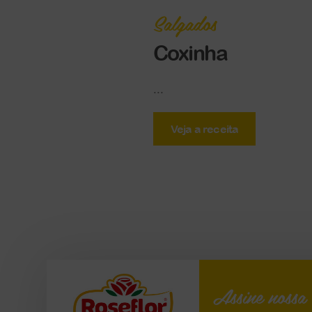
Salgados
Coxinha
...
Veja a receita
Assine nossa