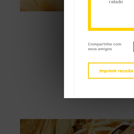
ralado
Compartilhe com
Salgados
seus amigos
Esfirra
Imprimir receita
...
Veja a receita