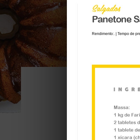
Salgados
Panetone S
Rendimento:. | Tempo de pre
ingr
Salgados
Massa:
Nozinho de Alho
1 kg de Far
2 tabletes 
1 tablete d
...
1 xícara (c