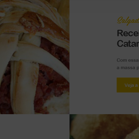
Salgad
Rece
Catar
Com essa 
a massa p
Veja a