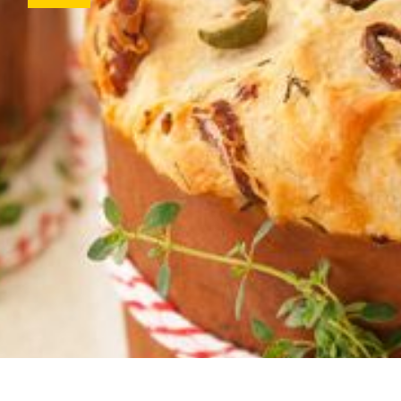
Receitas
Fale Conosc
Coberturas
Massas
Biscoitos
Bolos
Pães
SalgadOs