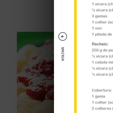
1 xícara (ch
Veja a receita
½ xícara (c
3 gemas
1 colher (s
1 ovo
1 pitada de
Recheio:
VOLTAR
250 g de pe
½ xícara (
1 cebola m
½ xícara (
½ xícara (c
Cobertura:
1 gema
1 colher (s
2 colheres 