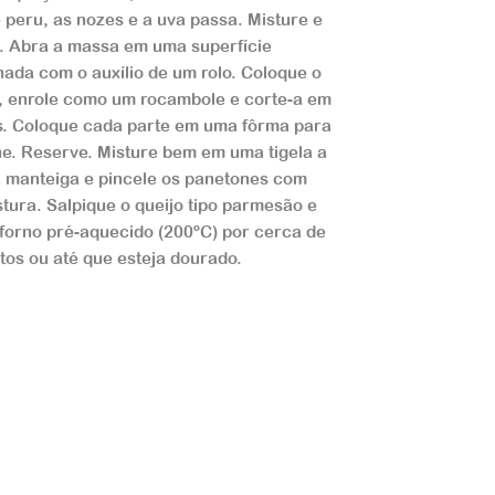
e peru, as nozes e a uva passa. Misture e
. Abra a massa em uma superfície
hada com o auxílio de um rolo. Coloque o
, enrole como um rocambole e corte-a em
s. Coloque cada parte em uma fôrma para
e. Reserve. Misture bem em uma tigela a
 manteiga e pincele os panetones com
stura. Salpique o queijo tipo parmesão e
 forno pré-aquecido (200ºC) por cerca de
tos ou até que esteja dourado.
os
ue de Batata
 receita