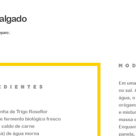
algado
paro:.
mO
Em uma 
edientes
no sal.
água, o 
orégano
inha de Trigo Roseflor
e mistu
de fermento biológico fresco
massa e
e caldo de carne
Enquant
há) de água morna
panela,