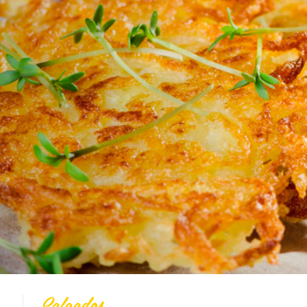
Todas
Vídeo Receitas
Cucas
Doces
Coberturas
Massas
Biscoitos
Bolos
Pães
Tortas
Salgados
Integral
Dicas
SalgadOs
Salgados