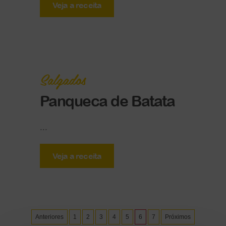
Veja a receita
Salgados
Panqueca de Batata
...
Veja a receita
Anteriores
1
2
3
4
5
6
7
Próximos