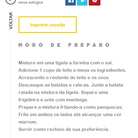
Veja a receita
seus amigos
VOLTAR
Imprimir receita
mOdO de preparO
Salgados
Bolinha de Queijo
Misture em uma tigela a farinha com o sal.
Adicione 1 copo de leite e mexa os ingredientes.
...
Acrescente o restante do leite e os ovos.
Descasque as batatas e rale-as. Junte a batata
ralada na mistura da tigela. Separe uma
Veja a receita
frigideira e unte com manteiga.
Prepare a mistura fritando-a como panquecas.
Frite em ambos os lados até alcançar uma cor
marrom.
Servir como recheio de sua preferência.