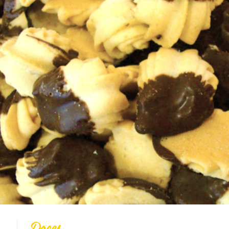
Todas
Vídeo Receitas
Cucas
Doces
Coberturas
Massas
Biscoitos
Bolos
Pães
Tortas
Salgados
Integral
Dicas
DOces
Doces