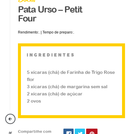
Pata Urso – Petit
Four
Rendimento:. | Tempo de preparo:.
ingredientes
5 xícaras (chá) de Farinha de Trigo Rose
flor
Doces
3 xícaras (chá) de margarina sem sal
Donuts Assado com
2 xícaras (chá) de açúcar
Gotas de Chocolate
2 ovos
...
Compartilhe com