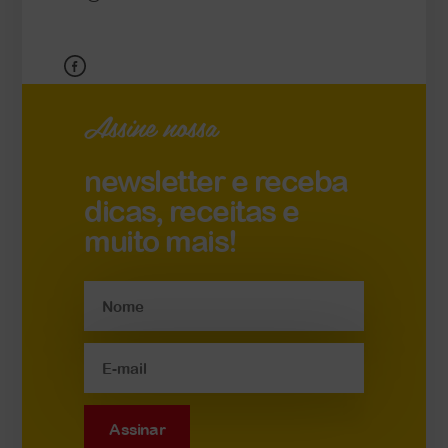
Assine nossa
newsletter e receba
dicas, receitas e
muito mais!
Assinar