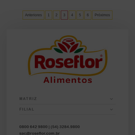
Anteriores
1
2
3
4
5
6
Próximos
MATRIZ
FILIAL
0800 642 9800 |
(54) 3284.9800
sac@roseflor.com.br