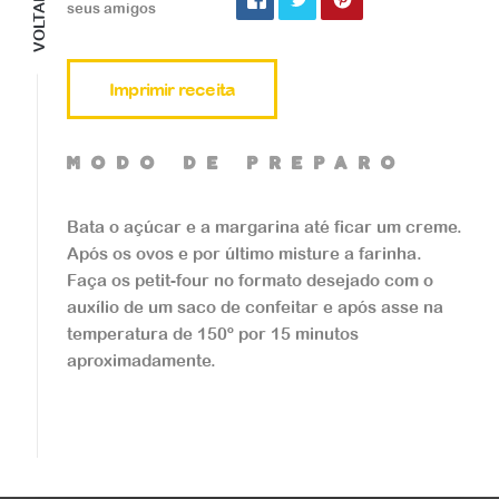
VOLTAR
Veja a receita
seus amigos
Imprimir receita
mOdO de preparO
Doces
Cookie Gigante de Bri
Bata o açúcar e a margarina até ficar um creme.
gadeiro
Após os ovos e por último misture a farinha.
Faça os petit-four no formato desejado com o
auxílio de um saco de confeitar e após asse na
...
temperatura de 150º por 15 minutos
aproximadamente.
Veja a receita