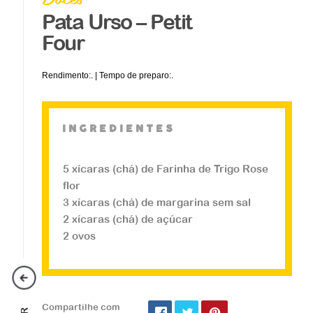
Pata Urso – Petit
Four
Rendimento:. | Tempo de preparo:.
ingredientes
5 xícaras (chá) de Farinha de Trigo Rose
flor
Doces
3 xícaras (chá) de margarina sem sal
Cupcake de Menta
2 xícaras (chá) de açúcar
2 ovos
...
Veja a receita
Compartilhe com