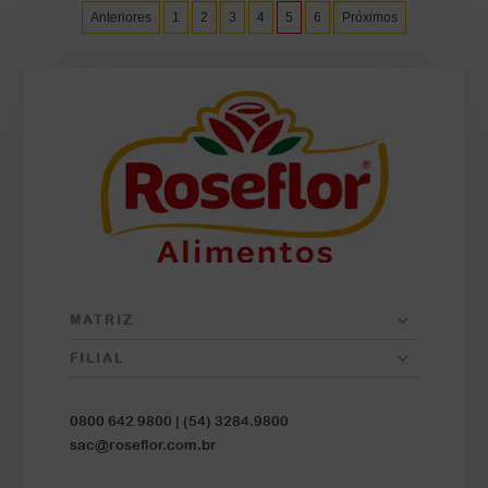
Anteriores
1
2
3
4
5
6
Próximos
MATRIZ
FILIAL
0800 642 9800 |
(54) 3284.9800
sac@roseflor.com.br