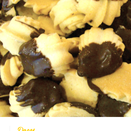
Todas
Vídeo Receitas
Cucas
Doces
Coberturas
Massas
Biscoitos
Bolos
Pães
Tortas
Salgados
Integral
Dicas
DOces
Doces