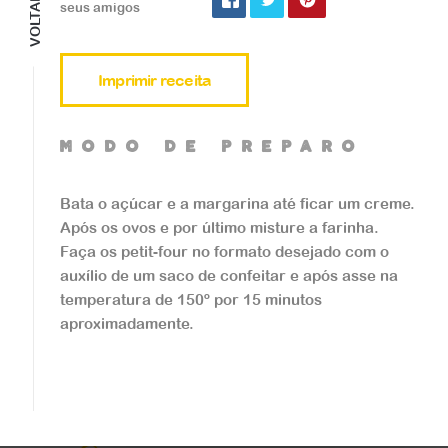
VOLTAR
seus amigos
Imprimir receita
Doces
mOdO de preparO
Cupcake de Microond
as
Bata o açúcar e a margarina até ficar um creme.
Após os ovos e por último misture a farinha.
...
Faça os petit-four no formato desejado com o
auxílio de um saco de confeitar e após asse na
temperatura de 150º por 15 minutos
Veja a receita
aproximadamente.