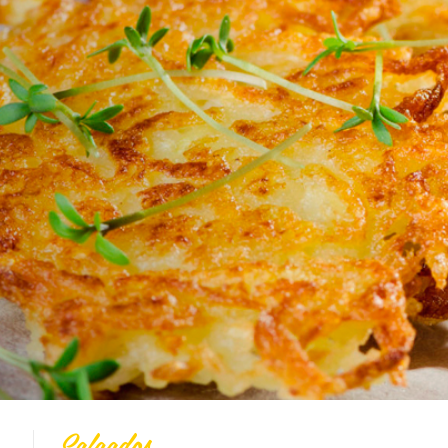
Todas
Vídeo Receitas
Cucas
Doces
Coberturas
Massas
Biscoitos
Bolos
Pães
Tortas
Salgados
Integral
Dicas
SalgadOs
Salgados