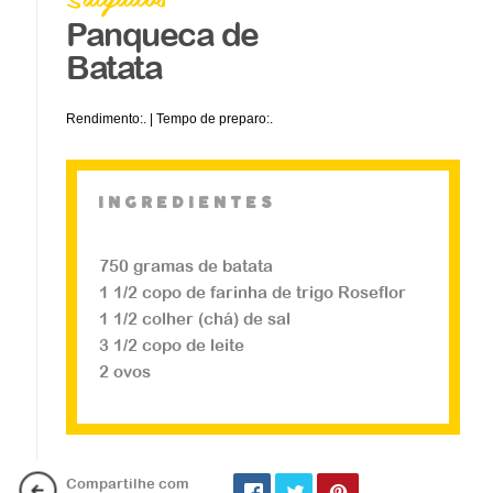
Panqueca de
Batata
Rendimento:. | Tempo de preparo:.
ingredientes
750 gramas de batata
1 1/2 copo de farinha de trigo Roseflor
Salgados
1 1/2 colher (chá) de sal
Coxinha Fit
3 1/2 copo de leite
2 ovos
...
Veja a receita
Compartilhe com