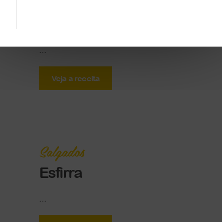
Canelone de Ricota e
Espinafre
...
Veja a receita
Salgados
Esfirra
...