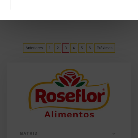
Veja a receita
Anteriores
1
2
3
4
5
6
Próximos
MATRIZ