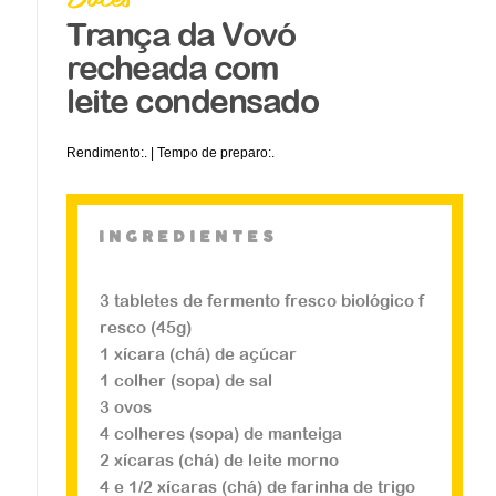
Trança da Vovó
recheada com
leite condensado
Rendimento:. | Tempo de preparo:.
ingredientes
Doces
3 tabletes de fermento fresco biológico f
resco (45g)
Trança da Vovó reche
1 xícara (chá) de açúcar
ada com leite conden
1 colher (sopa) de sal
3 ovos
sado
4 colheres (sopa) de manteiga
2 xícaras (chá) de leite morno
...
4 e 1/2 xícaras (chá) de farinha de trigo