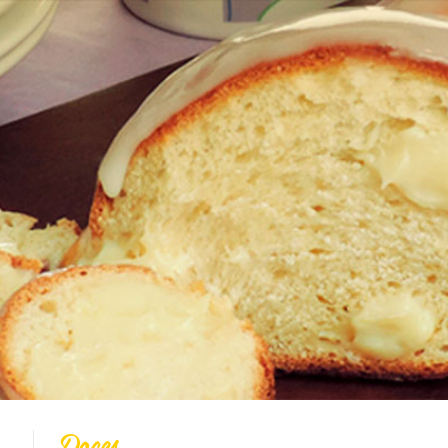
Todas
Vídeo Receitas
Cucas
Doces
Coberturas
Massas
Biscoitos
Bolos
Pães
Tortas
Salgados
Integral
Dicas
DOces
Doces