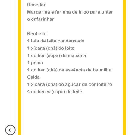
Roseflor
Margarina e farinha de trigo para untar
Veja a receita
e enfarinhar
Recheio:
1 lata de leite condensado
1 xícara (chá) de leite
1 colher (sopa) de maisena
Doces
1 gema
Romeo e Julieta
1 colher (chá) de essência de baunilha
Calda
1 xícara (chá) de açúcar de confeiteiro
Combinação Perfeita! ...
4 colheres (sopa) de leite
Veja a receita