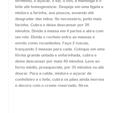
Donuts Assado com
fermento, o açúcar, o sal, o ovo, a manteiga e o
leite até homogeneizar. Despeje em uma tigela e
Gotas de Chocolate
misture a farinha, aos poucos, sovando até
desgrudar das mãos. Se necessário, junte mais
...
farinha. Cubra e deixe descansar por 20
minutos. Divida a massa em 4 partes e abra com
um rolo. Divida o recheio entre as massas e
Veja a receita
enrole como rocamboles. Faça 2 roscas,
trançando 2 massas para cada. Coloque em uma
fôrma grande untada e enfarinhada, cubra e
deixe descansar por mais 40 minutos. Leve ao
forno médio, preaquecido, por 35 minutos ou até
dourar. Para a calda, misture o açúcar de
Doces
confeiteiro e o leite, cubra os pães ainda mornos
Cookie de Chocolate
e decore com o creme reservado. Sirva.
Branco
...