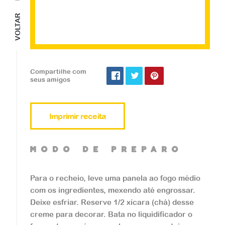
VOLTAR
Doces
Bomboloni
Você pode rechear o bomboloni com Nu
Compartilhe com
tella ou com doce de leite, basta fazer u
seus amigos
m furinho e rechear com apoio de um s
aco de confeiteiro. ...
Imprimir receita
Veja a receita
mOdO de preparO
Para o recheio, leve uma panela ao fogo médio
com os ingredientes, mexendo até engrossar.
Deixe esfriar. Reserve 1/2 xícara (chá) desse
Doces
creme para decorar. Bata no liquidificador o